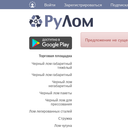
Войти
Зарегистрироваться
Подписк
Предложение не суще
Торговая площадка
Черный лом габаритный
тяжёлый
Черный лом габаритный
Черный лом
негабаритный
Черный лом пакеты
Черный лом для
прессования
Лом легированных сталей
Стружка
Лом чугуна