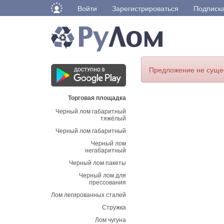
Войти
Зарегистрироваться
Подписк
Предложение не суще
Торговая площадка
Черный лом габаритный
тяжёлый
Черный лом габаритный
Черный лом
негабаритный
Черный лом пакеты
Черный лом для
прессования
Лом легированных сталей
Стружка
Лом чугуна