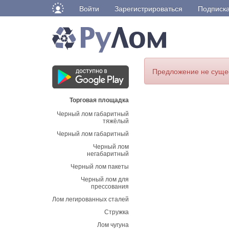
Войти
Зарегистрироваться
Подписк
Предложение не суще
Торговая площадка
Черный лом габаритный
тяжёлый
Черный лом габаритный
Черный лом
негабаритный
Черный лом пакеты
Черный лом для
прессования
Лом легированных сталей
Стружка
Лом чугуна