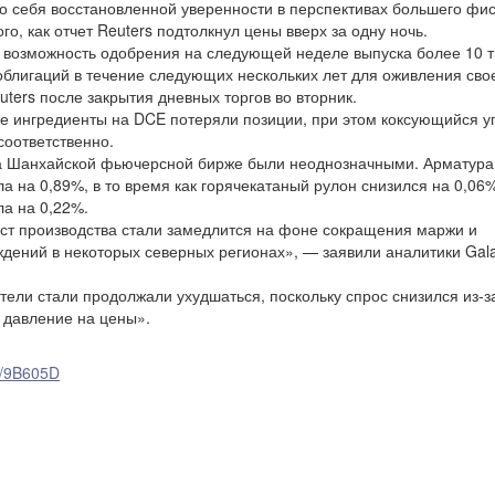
себя восстановленной уверенности в перспективах большего фис
го, как отчет Reuters подтолкнул цены вверх за одну ночь.
озможность одобрения на следующей неделе выпуска более 10 
блигаций в течение следующих нескольких лет для оживления сво
ters после закрытия дневных торгов во вторник.
нгредиенты на DCE потеряли позиции, при этом коксующийся уго
соответственно.
Шанхайской фьючерсной бирже были неоднозначными. Арматура
ла на 0,89%, в то время как горячекатаный рулон снизился на 0,06
а на 0,22%.
 производства стали замедлится на фоне сокращения маржи и
дений в некоторых северных регионах», — заявили аналитики Gala
и стали продолжали ухудшаться, поскольку спрос снизился из-з
 давление на цены».
/n/9B605D