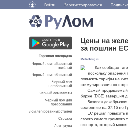
Войти
Зарегистрироваться
Подписк
Цены на желе
за пошлин Е
Торговая площадка
MetalTorg.ru
Черный лом габаритный
Как сообщает агент
тяжёлый
поскольку опасения 
Черный лом габаритный
повысить тарифы на кит
Черный лом
стимулирования со стор
негабаритный
Самый продаваемый янв
Черный лом пакеты
бирже (DCE) завершил дн
Черный лом для
Базовая декабрьская же
прессования
состоянию на 07:15 по Г
Лом легированных сталей
ЕС решил повысить пош
Стружка
своего самого громкого 
экспорта, который может
Лом чугуна