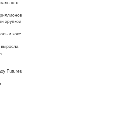
кального
триллионов
ей хрупкой
ль и кокс
 выросла
%,
xy Futures
а