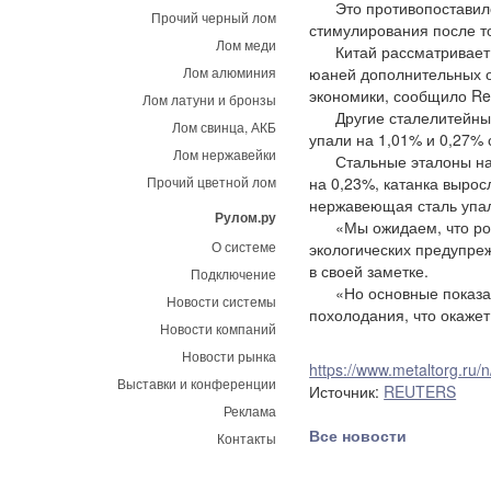
Это противопоставило 
Прочий черный лом
стимулирования после то
Лом меди
Китай рассматривает в
Лом алюминия
юаней дополнительных о
экономики, сообщило Reu
Лом латуни и бронзы
Другие сталелитейные и
Лом свинца, АКБ
упали на 1,01% и 0,27% 
Лом нержавейки
Стальные эталоны на 
Прочий цветной лом
на 0,23%, катанка вырос
нержавеющая сталь упал
Рулом.ру
«Мы ожидаем, что рост
О системе
экологических предупреж
в своей заметке.
Подключение
«Но основные показател
Новости системы
похолодания, что окажет
Новости компаний
Новости рынка
https://www.metaltorg.ru
Выставки и конференции
Источник:
REUTERS
Реклама
Все новости
Контакты