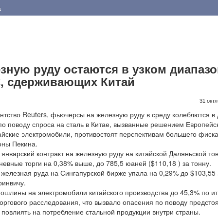
а
зную руду остаются в узком диапазо
С, сдерживающих Китай
31 октя
ство Reuters, фьючерсы на железную руду в среду колеблются в 
по поводу спроса на сталь в Китае, вызванные решением Европейс
айские электромобили, противостоят перспективам большего фиск
оны Пекина.
арский контракт на железную руду на китайской Даляньской то
евные торги на 0,38% выше, до 785,5 юаней ($110,18 ) за тонну.
лезная руда на Сингапурской бирже упала на 0,29% до $103,55 
ринвичу.
лины на электромобили китайского производства до 45,3% по и
торгового расследования, что вызвало опасения по поводу предсто
 повлиять на потребление стальной продукции внутри страны.