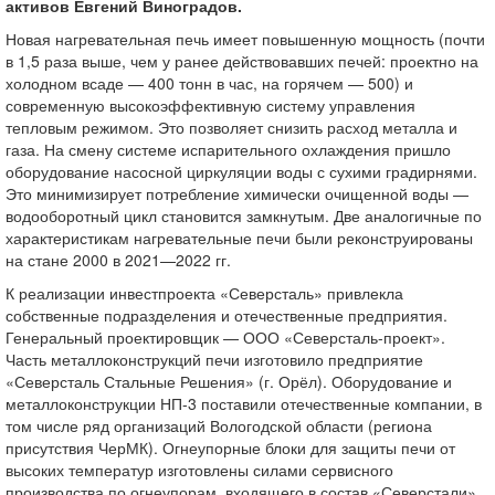
активов Евгений Виноградов.
Новая нагревательная печь имеет повышенную мощность (почти
в 1,5 раза выше, чем у ранее действовавших печей: проектно на
холодном всаде — 400 тонн в час, на горячем — 500) и
современную высокоэффективную систему управления
тепловым режимом. Это позволяет снизить расход металла и
газа. На смену системе испарительного охлаждения пришло
оборудование насосной циркуляции воды с сухими градирнями.
Это минимизирует потребление химически очищенной воды —
водооборотный цикл становится замкнутым. Две аналогичные по
характеристикам нагревательные печи были реконструированы
на стане 2000 в 2021—2022 гг.
К реализации инвестпроекта «Северсталь» привлекла
собственные подразделения и отечественные предприятия.
Генеральный проектировщик — ООО «Северсталь-проект».
Часть металлоконструкций печи изготовило предприятие
«Северсталь Стальные Решения» (г. Орёл). Оборудование и
металлоконструкции НП-3 поставили отечественные компании, в
том числе ряд организаций Вологодской области (региона
присутствия ЧерМК). Огнеупорные блоки для защиты печи от
высоких температур изготовлены силами сервисного
производства по огнеупорам, входящего в состав «Северстали».