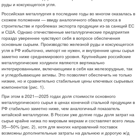
руды и коксующегося угля.
Российская металлургия в последние годы во многом оказалась в
схожем положении — ввиду аналогичного обвала спроса в
строительстве и проблемах экспорта продукции из-за санкций ЕС
и США. Однако отечественные металлургические предприятия
гораздо увереннее чувствуют себя в вопросе обеспечения
основным сырьем. Производство железной руды и коксующегося
угля в РФ избыточно, импорт не нужен, и внутренние цены сырья
заметно ниже среднемирового уровня. Крупнейшие российские
металлургические холдинги являются вертикально
интегрированными, включающими в себя как железорудные, так
и угледобывающие активы. Это позволяет обеспечить не только
низкие, но и сравнительно стабильные цены ключевых сырьевых
компонентов (рис. 1).
При этом в 2021—2025 годах доля стоимости основного
металлургического сырья в ценах конечной стальной продукции в
РФ стабильно заметно ниже, чем аналогичный показатель
китайской металлургии. В России уже долгие годы доля затрат на
сырье крайне низка по мировым меркам и составляет всего лишь
35—50% (рис. 2), хотя для многих направлений поставок
возможны дополнительные затраты на дальнюю и дорогую ж/д