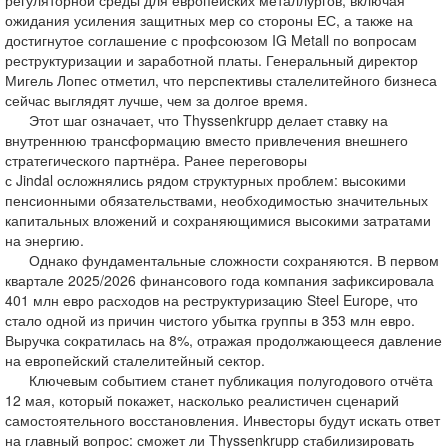
регуляторной среды для европейских металлургов, включая
ожидания усиления защитных мер со стороны ЕС, а также на
достигнутое соглашение с профсоюзом IG Metall по вопросам
реструктуризации и заработной платы. Генеральный директор
Мигель Лопес отметил, что перспективы сталелитейного бизнеса
сейчас выглядят лучше, чем за долгое время.
Этот шаг означает, что Thyssenkrupp делает ставку на
внутреннюю трансформацию вместо привлечения внешнего
стратегического партнёра. Ранее переговоры
с Jindal осложнялись рядом структурных проблем: высокими
пенсионными обязательствами, необходимостью значительных
капитальных вложений и сохраняющимися высокими затратами
на энергию.
Однако фундаментальные сложности сохраняются. В первом
квартале 2025/2026 финансового года компания зафиксировала
401 млн евро расходов на реструктуризацию Steel Europe, что
стало одной из причин чистого убытка группы в 353 млн евро.
Выручка сократилась на 8%, отражая продолжающееся давление
на европейский сталелитейный сектор.
Ключевым событием станет публикация полугодового отчёта
12 мая, который покажет, насколько реалистичен сценарий
самостоятельного восстановления. Инвесторы будут искать ответ
на главный вопрос: сможет ли Thyssenkrupp стабилизировать