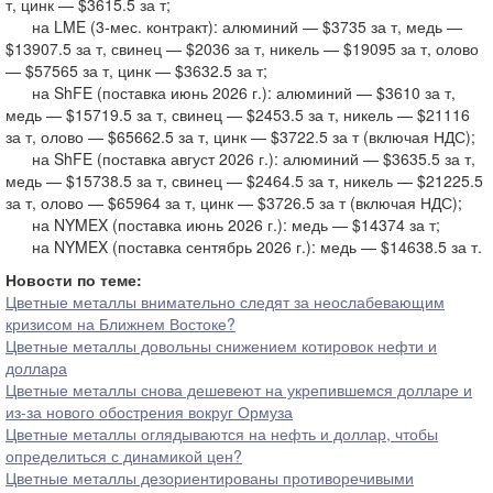
т, цинк — $3615.5 за т;
на LME (3-мес. контракт): алюминий — $3735 за т, медь —
$13907.5 за т, свинец — $2036 за т, никель — $19095 за т, олово
— $57565 за т, цинк — $3632.5 за т;
на ShFE (поставка июнь 2026 г.): алюминий — $3610 за т,
медь — $15719.5 за т, свинец — $2453.5 за т, никель — $21116
за т, олово — $65662.5 за т, цинк — $3722.5 за т (включая НДС);
на ShFE (поставка август 2026 г.): алюминий — $3635.5 за т,
медь — $15738.5 за т, свинец — $2464.5 за т, никель — $21225.5
за т, олово — $65964 за т, цинк — $3726.5 за т (включая НДС);
на NYMEX (поставка июнь 2026 г.): медь — $14374 за т;
на NYMEX (поставка сентябрь 2026 г.): медь — $14638.5 за т.
Новости по теме:
Цветные металлы внимательно следят за неослабевающим
кризисом на Ближнем Востоке?
Цветные металлы довольны снижением котировок нефти и
доллара
Цветные металлы снова дешевеют на укрепившемся долларе и
из-за нового обострения вокруг Ормуза
Цветные металлы оглядываются на нефть и доллар, чтобы
определиться с динамикой цен?
Цветные металлы дезориентированы противоречивыми