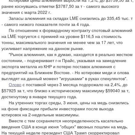
Котировки цены алюминия выросли на 1,2%, до $3759,50 за т,
ранее коснувшись отметки $3787,50 за т - самого высокого
значения с марта 2022 г.
Запасы алюминия на складах LME снизились до 335,45 тыс. т
- самого низкого показателя почти за 4 года.
По отношению к форвардному контракту спотовый алюминий
на LME торгуется с премией на уровне $116,5 на стоимость
тонны, максимального значения не менее чем за 17 лет, что
усиливает напряжение на данном рынке.
"Рынок алюминия, как я думаю, находится в реально жестком
состоянии, - подчеркивает г-н Прайс, указывая на замедление
экспорта металла из КНР и потерю поставок алюминия с
предприятий на Ближнем Востоке. - Но котировки меди и олова
выглядят на данный момент "игрушками" в руках спекулянтов".
Олово
с поставкой через 3 месяца подорожало на 2,4%, до
$57925 за т, что близко к историческому максимуму $59040 за т,
достигнутому в январе текущего года.
На утренних торгах среды, 3 июня, цены на медь снизились
на фоне фиксации прибыли инвесторами после выхода
котировок на 2-недельные максимумы.
Вместе с тем сохраняется неопределенность касательно
введения США в конце июня "общих" ввозных пошлин на медь.
На текущей неделе президент США Трамп скорректировал