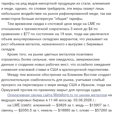
тарифы на ряд видов импортной продукции из стали, алюминия
и меди, однако, по словам трейдеров, эти меры окажут лишь
небольшое воздействие на рынок рафинированной меди, так как
инвесторов больше интересую "общие" тарифы.
Тем временем скидка к спотовой цене меди на LME по
отношению к трехмесячной сократилась 3 июня до $4 по
сравнению с $77 по состоянию на 19 мая, тогда как увеличился
объем аннулированных складских варрантов, что указывает на
рост объемов металла, назначенного к выгрузке с биржевых
складов.
Кроме того, на рынке цветных металлов позитивно
отразились более сильные, чем ожидалось, американские
данные о создании новых рабочих мест, что ослабило ожидания
снижения ключевой ставки в США в краткосрочной перспективе.
Между тем военное обострение на Ближнем Востоке создает
дополнительную озабоченность для рынка, учитывая слабый
прогресс на переговорах о мире между США и Ираном, тогда как
Ормузский пролив по-прежнему закрыт для прохода судов.
Оперативная сводка сайта Metaltorg.ru по ценам металлов
на
ведущих мировых биржах в 11:46 моск.вр. 03.06.2026 г.:
на LME (cash): алюминий — $3829 за т, медь — $13907 за т,
свинец — $2050.5 за т, никель — $18880 за т, олово — $57260 за