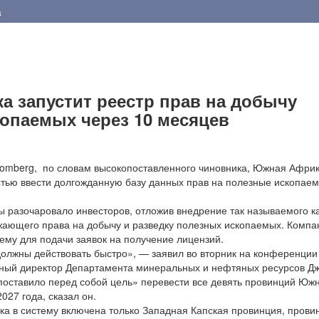
а
 запустит реестр прав на добычу
опаемых через 10 месяцев
berg, по словам высокопоставленного чиновника, Южная Афри
тью ввести долгожданную базу данных прав на полезные ископаем
разочаровало инвесторов, отложив внедрение так называемого к
жающего права на добычу и разведку полезных ископаемых. Компа
ему для подачи заявок на получение лицензий.
жны действовать быстро», — заявил во вторник на конференции
ный директор Департамента минеральных и нефтяных ресурсов Д
поставило перед собой цель» перевести все девять провинций Юж
2027 года, сказал он.
в систему включена только Западная Капская провинция, прови