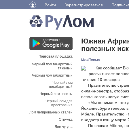
Войти
Зарегистрироваться
Подписк
Южная Африка
полезных иск
Торговая площадка
MetalTorg.ru
Черный лом габаритный
Как сообщает Bloom
тяжёлый
рассчитывает полнос
Черный лом габаритный
течение 10 месяцев.
Черный лом
Правительство страны 
негабаритный
онлайн-реестра, отобра
Черный лом пакеты
использовать новую сист
Черный лом для
«Мы понимаем, что дол
прессования
Йоханнесбурге генераль
Лом легированных сталей
Мбеле. Правительство «
Стружка
в кадастр к концу марта 
По словам Мбеле, пока 
Лом чугуна