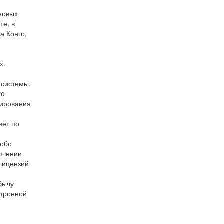
новых
те, в
а Конго,
х.
 системы.
ro
лирования
вет по
собо
лючении
лицензий
бычу
ктронной