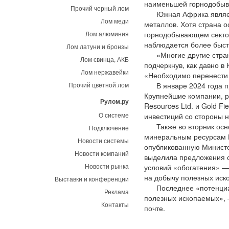
наименьшей горнодобыв
Прочий черный лом
Южная Африка является
Лом меди
металлов. Хотя страна 
Лом алюминия
горнодобывающем секторе
наблюдается более быст
Лом латуни и бронзы
«Многие другие страны 
Лом свинца, АКБ
подчеркнув, как давно 
Лом нержавейки
«Необходимо перенести 
Прочий цветной лом
В январе 2024 года пра
Крупнейшие компании, ра
Рулом.ру
Resources Ltd. и Gold F
О системе
инвестиций со стороны 
Также во вторник осно
Подключение
минеральным ресурсам 
Новости системы
опубликованную Министе
Новости компаний
выделила предложения о 
Новости рынка
условий «обогатения» —
на добычу полезных иск
Выставки и конференции
Последнее «потенциаль
Реклама
полезных ископаемых», 
Контакты
почте.