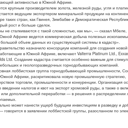
ающей активностью в Южной Африке.
 крупным производителем золота, железной руды, угля и плати
остается ведущим экспортером минеральной продукции на континен
 таких стран, как Гвинея, Зимбабве и Демократическая Республик
рый рост и больше сделок.
не сталкиваются с такой сложностью, как мы», — сказал Мбеле,
в Южной Африке ведется коммерческая добыча полезных ископаемы
большой объем данных из существующей системы в кадастр».
вительство назначило консорциум компаний для создания новой
ботающие в Южной Африке, включают Valterra Platinum Ltd., Exxa
ields Ltd. Создание кадастра считается особенно важным для стиму
небольших и геологоразведочных горнодобывающих компаний.
вная лоббистская группа горнодобывающей промышленности, Со
Южной Африки, раскритиковала новую промышленную стратегию,
рством торговли, промышленности и конкуренции. Организация о
введении налогов и квот на экспорт хромовой руды, а также о вк
 или дополнительной переработки — в решения о распределении 
опаемых.
но может нанести ущерб будущим инвестициям в разведку и до
— говорится в заявлении лоббистской группы, разосланном по эле