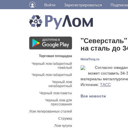
Войти
Зарегистрироваться
Подписк
"Северсталь"
на сталь до 3
Торговая площадка
MetalTorg.ru
Черный лом габаритный
Согласно ожиданиям
тяжёлый
может составить 34-
Черный лом габаритный
материалы металлургиче
Черный лом
Источник:
ТАСС
негабаритный
Черный лом пакеты
Все новости
Черный лом для
прессования
Лом легированных сталей
Стружка
Лом чугуна