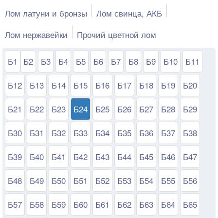
Лом латуни и бронзы
Лом свинца, АКБ
Лом нержавейки
Прочий цветной лом
Б1
Б2
Б3
Б4
Б5
Б6
Б7
Б8
Б9
Б10
Б11
Б12
Б13
Б14
Б15
Б16
Б17
Б18
Б19
Б20
Б21
Б22
Б23
Б24
Б25
Б26
Б27
Б28
Б29
Б30
Б31
Б32
Б33
Б34
Б35
Б36
Б37
Б38
Б39
Б40
Б41
Б42
Б43
Б44
Б45
Б46
Б47
Б48
Б49
Б50
Б51
Б52
Б53
Б54
Б55
Б56
Б57
Б58
Б59
Б60
Б61
Б62
Б63
Б64
Б65