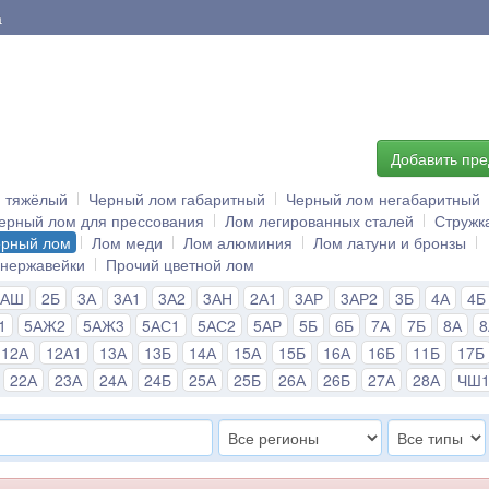
а
Добавить пр
й тяжёлый
Черный лом габаритный
Черный лом негабаритный
ерный лом для прессования
Лом легированных сталей
Стружк
ерный лом
Лом меди
Лом алюминия
Лом латуни и бронзы
 нержавейки
Прочий цветной лом
2АШ
2Б
3А
3А1
3А2
3АН
2А1
3АР
3АР2
3Б
4А
4Б
1
5АЖ2
5АЖ3
5АС1
5АС2
5АР
5Б
6Б
7А
7Б
8А
12А
12А1
13А
13Б
14А
15А
15Б
16А
16Б
11Б
17Б
22А
23А
24А
24Б
25А
25Б
26А
26Б
27А
28А
ЧШ