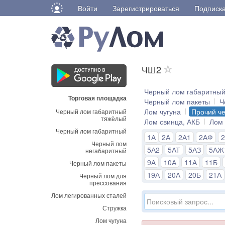
Войти
Зарегистрироваться
Подписк
ЧШ2
Черный лом габаритны
Торговая площадка
Черный лом пакеты
Ч
Лом чугуна
Прочий ч
Черный лом габаритный
тяжёлый
Лом свинца, АКБ
Лом
Черный лом габаритный
1А
2А
2А1
2АФ
Черный лом
5А2
5АТ
5АЗ
5АЖ
негабаритный
9А
10А
11А
11Б
Черный лом пакеты
19А
20А
20Б
21А
Черный лом для
прессования
Лом легированных сталей
Стружка
Лом чугуна