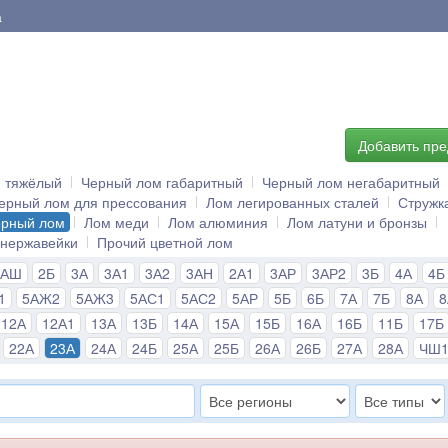
а
Добавить пр
й тяжёлый
Черный лом габаритный
Черный лом негабаритный
ерный лом для прессования
Лом легированных сталей
Стружк
ерный лом
Лом меди
Лом алюминия
Лом латуни и бронзы
 нержавейки
Прочий цветной лом
2АШ
2Б
3А
3А1
3А2
3АН
2А1
3АР
3АР2
3Б
4А
4Б
1
5АЖ2
5АЖ3
5АС1
5АС2
5АР
5Б
6Б
7А
7Б
8А
12А
12А1
13А
13Б
14А
15А
15Б
16А
16Б
11Б
17Б
22А
23А
24А
24Б
25А
25Б
26А
26Б
27А
28А
ЧШ