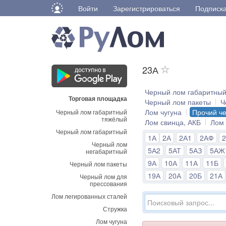
Войти
Зарегистрироваться
Подписк
23А
Черный лом габаритны
Торговая площадка
Черный лом пакеты
Ч
Лом чугуна
Прочий ч
Черный лом габаритный
тяжёлый
Лом свинца, АКБ
Лом
Черный лом габаритный
1А
2А
2А1
2АФ
Черный лом
5А2
5АТ
5АЗ
5АЖ
негабаритный
9А
10А
11А
11Б
Черный лом пакеты
19А
20А
20Б
21А
Черный лом для
прессования
Лом легированных сталей
Стружка
Лом чугуна