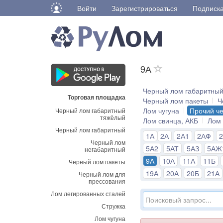
Войти
Зарегистрироваться
Подписк
9А
Черный лом габаритны
Торговая площадка
Черный лом пакеты
Ч
Лом чугуна
Прочий ч
Черный лом габаритный
тяжёлый
Лом свинца, АКБ
Лом
Черный лом габаритный
1А
2А
2А1
2АФ
Черный лом
5А2
5АТ
5АЗ
5АЖ
негабаритный
9А
10А
11А
11Б
Черный лом пакеты
19А
20А
20Б
21А
Черный лом для
прессования
Лом легированных сталей
Стружка
Лом чугуна