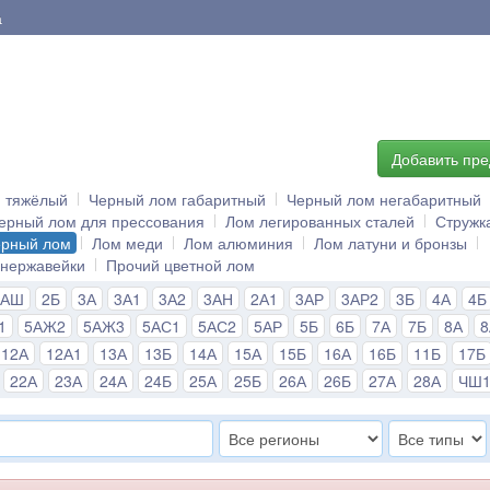
а
Добавить пр
й тяжёлый
Черный лом габаритный
Черный лом негабаритный
ерный лом для прессования
Лом легированных сталей
Стружк
ерный лом
Лом меди
Лом алюминия
Лом латуни и бронзы
 нержавейки
Прочий цветной лом
2АШ
2Б
3А
3А1
3А2
3АН
2А1
3АР
3АР2
3Б
4А
4Б
1
5АЖ2
5АЖ3
5АС1
5АС2
5АР
5Б
6Б
7А
7Б
8А
12А
12А1
13А
13Б
14А
15А
15Б
16А
16Б
11Б
17Б
22А
23А
24А
24Б
25А
25Б
26А
26Б
27А
28А
ЧШ