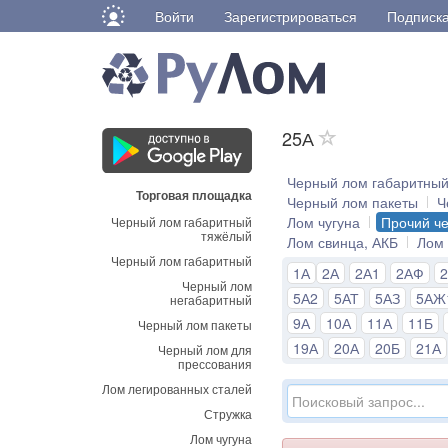
Войти
Зарегистрироваться
Подписк
25А
Черный лом габаритны
Торговая площадка
Черный лом пакеты
Ч
Лом чугуна
Прочий ч
Черный лом габаритный
тяжёлый
Лом свинца, АКБ
Лом
Черный лом габаритный
1А
2А
2А1
2АФ
Черный лом
5А2
5АТ
5АЗ
5АЖ
негабаритный
9А
10А
11А
11Б
Черный лом пакеты
19А
20А
20Б
21А
Черный лом для
прессования
Лом легированных сталей
Стружка
Лом чугуна