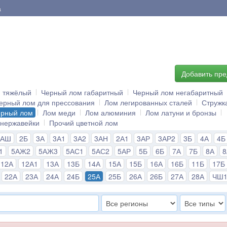
а
Добавить пр
й тяжёлый
Черный лом габаритный
Черный лом негабаритный
ерный лом для прессования
Лом легированных сталей
Стружк
ерный лом
Лом меди
Лом алюминия
Лом латуни и бронзы
 нержавейки
Прочий цветной лом
2АШ
2Б
3А
3А1
3А2
3АН
2А1
3АР
3АР2
3Б
4А
4Б
1
5АЖ2
5АЖ3
5АС1
5АС2
5АР
5Б
6Б
7А
7Б
8А
12А
12А1
13А
13Б
14А
15А
15Б
16А
16Б
11Б
17Б
22А
23А
24А
24Б
25А
25Б
26А
26Б
27А
28А
ЧШ